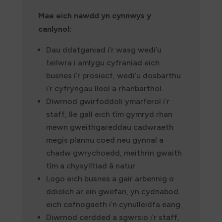
Mae eich nawdd yn cynnwys y
canlynol:
Dau ddatganiad i’r wasg wedi’u
teilwra i amlygu cyfraniad eich
busnes i’r prosiect, wedi’u dosbarthu
i’r cyfryngau lleol a rhanbarthol.
Diwrnod gwirfoddoli ymarferol i’r
staff, lle gall eich tîm gymryd rhan
mewn gweithgareddau cadwraeth
megis plannu coed neu gynnal a
chadw gwrychoedd, meithrin gwaith
tîm a chysylltiad â natur.
Logo eich busnes a gair arbennig o
ddiolch ar ein gwefan, yn cydnabod
eich cefnogaeth i’n cynulleidfa eang.
Diwrnod cerdded a sgwrsio i’r staff,