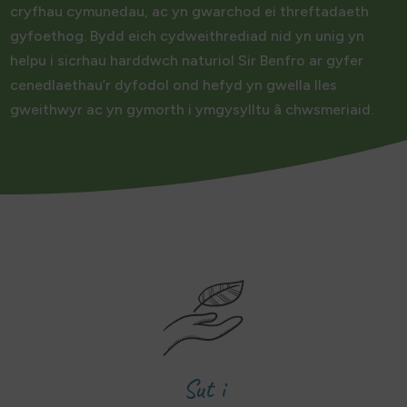
cryfhau cymunedau, ac yn gwarchod ei threftadaeth
gyfoethog. Bydd eich cydweithrediad nid yn unig yn
helpu i sicrhau harddwch naturiol Sir Benfro ar gyfer
cenedlaethau’r dyfodol ond hefyd yn gwella lles
gweithwyr ac yn gymorth i ymgysylltu â chwsmeriaid.
Sut i