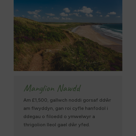
Manylion Nawdd
Am £1,500, gallwch noddi gorsaf ddŵr
am flwyddyn, gan roi cyfle hanfodol i
ddegau o filoedd o ymwelwyr a
thrigolion lleol gael dŵr yfed.