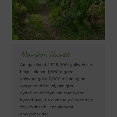
Manylion Nawdd
Am gyn lleied â £26,000, gallwch ein
helpu i blannu 1,000 o goed
ychwanegol a 7,000 o blanhigion
gwrychoedd eleni, gan greu
cynefinoedd ffyniannus ar gyfer
bywyd gwyllt a gwneud y dirwedd yn
fwy cydnerth i’r newidiadau
amgylcheddol.