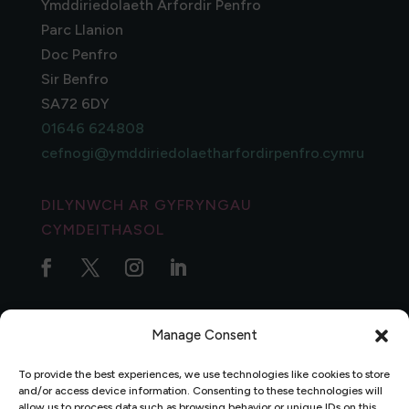
Ymddiriedolaeth Arfordir Penfro
Parc Llanion
Doc Penfro
Sir Benfro
SA72 6DY
01646 624808
cefnogi@ymddiriedolaetharfordirpenfro.cymru
DILYNWCH AR GYFRYNGAU
CYMDEITHASOL
Manage Consent
To provide the best experiences, we use technologies like cookies to store
Polisi Preifatrwydd
|
Polisi Cwynion
|
Data Protection
and/or access device information. Consenting to these technologies will
allow us to process data such as browsing behavior or unique IDs on this