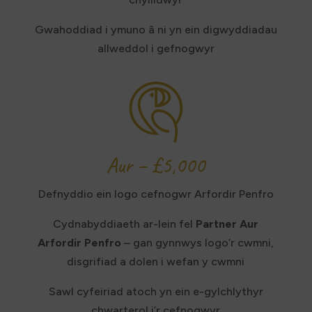
Gwahoddiad i ymuno â ni yn ein digwyddiadau
allweddol i gefnogwyr
Aur – £5,000
Defnyddio ein logo cefnogwr Arfordir Penfro
Cydnabyddiaeth ar-lein fel
Partner Aur
Arfordir Penfro
– gan gynnwys logo’r cwmni,
disgrifiad a dolen i wefan y cwmni
Sawl cyfeiriad atoch yn ein e-gylchlythyr
chwarterol i’r cefnogwyr