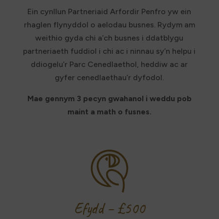
Ein cynllun Partneriaid Arfordir Penfro yw ein
rhaglen flynyddol o aelodau busnes. Rydym am
weithio gyda chi a’ch busnes i ddatblygu
partneriaeth fuddiol i chi ac i ninnau sy’n helpu i
ddiogelu’r Parc Cenedlaethol, heddiw ac ar
gyfer cenedlaethau’r dyfodol.
Mae gennym 3 pecyn gwahanol i weddu pob
maint a math o fusnes.
Efydd – £500