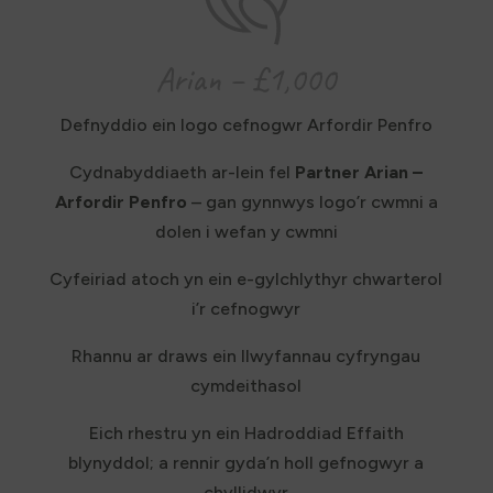
Arian – £1,000
Defnyddio ein logo cefnogwr Arfordir Penfro
Cydnabyddiaeth ar-lein fel
Partner Arian –
Arfordir Penfro
– gan gynnwys logo’r cwmni a
dolen i wefan y cwmni
Cyfeiriad atoch yn ein e-gylchlythyr chwarterol
i’r cefnogwyr
Rhannu ar draws ein llwyfannau cyfryngau
cymdeithasol
Eich rhestru yn ein Hadroddiad Effaith
blynyddol; a rennir gyda’n holl gefnogwyr a
chyllidwyr