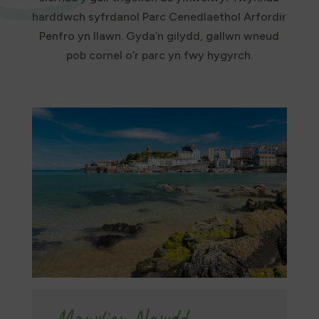
harddwch syfrdanol Parc Cenedlaethol Arfordir
Penfro yn llawn. Gyda’n gilydd, gallwn wneud
pob cornel o’r parc yn fwy hygyrch.
Manylion Nawdd