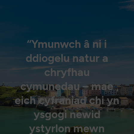
“Ymunwch â ni i
ddiogelu natur a
chryfhau
cymunedau – mae
eich cyfraniad chi yn
ysgogi newid
ystyrlon mewn