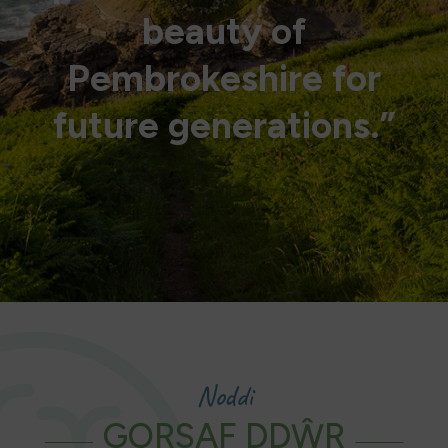
beauty of
Pembrokeshire for
future generations.”
Noddi
GORSAF DDŴR