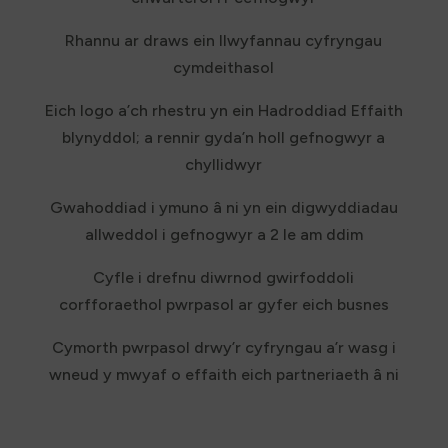
Rhannu ar draws ein llwyfannau cyfryngau
cymdeithasol
Eich logo a’ch rhestru yn ein Hadroddiad Effaith
blynyddol; a rennir gyda’n holl gefnogwyr a
chyllidwyr
Gwahoddiad i ymuno â ni yn ein digwyddiadau
allweddol i gefnogwyr a 2 le am ddim
Cyfle i drefnu diwrnod gwirfoddoli
corfforaethol pwrpasol ar gyfer eich busnes
Cymorth pwrpasol drwy’r cyfryngau a’r wasg i
wneud y mwyaf o effaith eich partneriaeth â ni