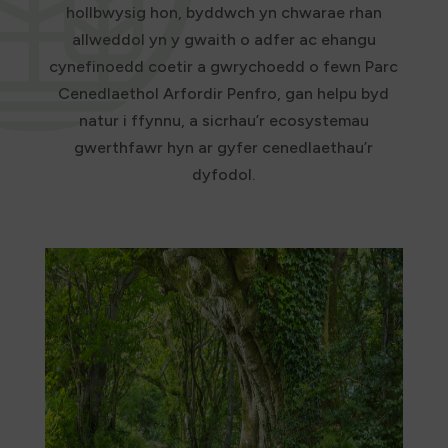
hollbwysig hon, byddwch yn chwarae rhan
allweddol yn y gwaith o adfer ac ehangu
cynefinoedd coetir a gwrychoedd o fewn Parc
Cenedlaethol Arfordir Penfro, gan helpu byd
natur i ffynnu, a sicrhau’r ecosystemau
gwerthfawr hyn ar gyfer cenedlaethau’r
dyfodol.