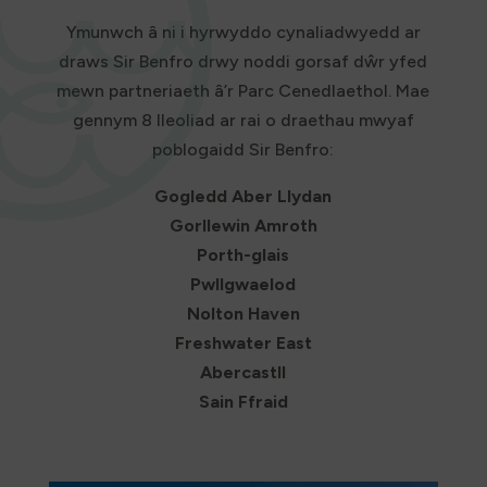
Ymunwch â ni i hyrwyddo cynaliadwyedd ar
draws Sir Benfro drwy noddi gorsaf dŵr yfed
mewn partneriaeth â’r Parc Cenedlaethol. Mae
gennym 8 lleoliad ar rai o draethau mwyaf
poblogaidd Sir Benfro:
Gogledd Aber Llydan
Gorllewin Amroth
Porth-glais
Pwllgwaelod
Nolton Haven
Freshwater East
Abercastll
Sain Ffraid