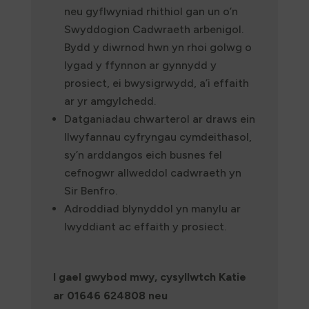
neu gyflwyniad rhithiol gan un o’n
Swyddogion Cadwraeth arbenigol.
Bydd y diwrnod hwn yn rhoi golwg o
lygad y ffynnon ar gynnydd y
prosiect, ei bwysigrwydd, a’i effaith
ar yr amgylchedd.
Datganiadau chwarterol ar draws ein
llwyfannau cyfryngau cymdeithasol,
sy’n arddangos eich busnes fel
cefnogwr allweddol cadwraeth yn
Sir Benfro.
Adroddiad blynyddol yn manylu ar
lwyddiant ac effaith y prosiect.
I gael gwybod mwy, cysyllwtch Katie
ar 01646 624808 neu