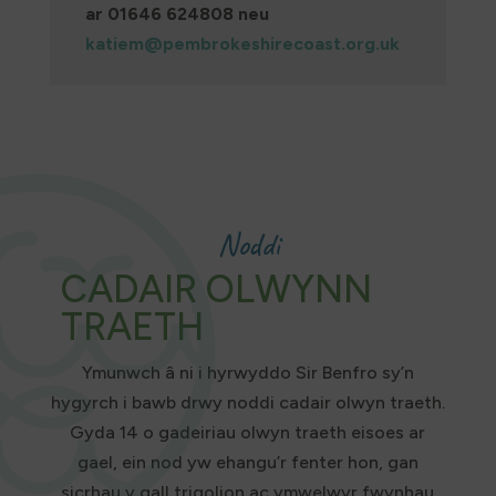
ar 01646 624808 neu
katiem@pembrokeshirecoast.org.uk
Noddi
CADAIR OLWYNN
TRAETH
Ymunwch â ni i hyrwyddo Sir Benfro sy’n
hygyrch i bawb drwy noddi cadair olwyn traeth.
Gyda 14 o gadeiriau olwyn traeth eisoes ar
gael, ein nod yw ehangu’r fenter hon, gan
sicrhau y gall trigolion ac ymwelwyr fwynhau