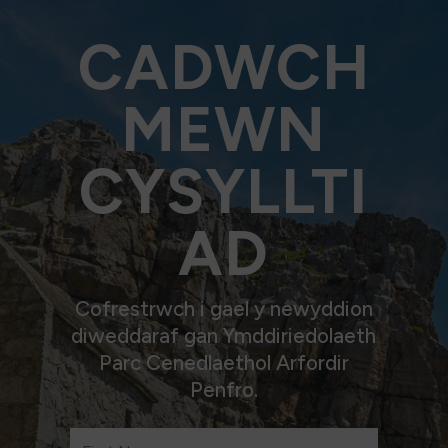
CADWCH
MEWN
CYSYLLTI
AD
Cofrestrwch i gael y newyddion
diweddaraf gan Ymddiriedolaeth
Parc Cenedlaethol Arfordir
Penfro.