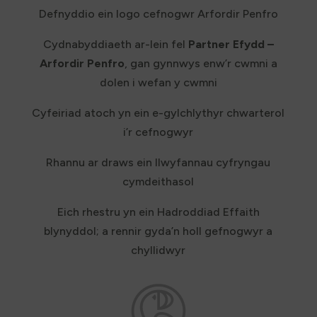
Defnyddio ein logo cefnogwr Arfordir Penfro
Cydnabyddiaeth ar-lein fel
Partner Efydd –
Arfordir Penfro
, gan gynnwys enw’r cwmni a
dolen i wefan y cwmni
Cyfeiriad atoch yn ein e-gylchlythyr chwarterol
i’r cefnogwyr
Rhannu ar draws ein llwyfannau cyfryngau
cymdeithasol
Eich rhestru yn ein Hadroddiad Effaith
blynyddol; a rennir gyda’n holl gefnogwyr a
chyllidwyr