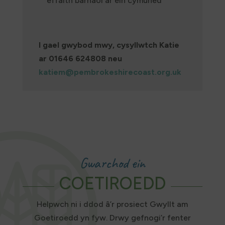
effaith barhaol ar ein cymuned
I gael gwybod mwy, cysyllwtch Katie
ar 01646 624808 neu
katiem@pembrokeshirecoast.org.uk
Gwarchod ein
COETIROEDD
Helpwch ni i ddod â’r prosiect Gwyllt am
Goetiroedd yn fyw. Drwy gefnogi’r fenter