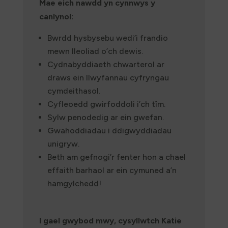
Mae eich nawdd yn cynnwys y
canlynol:
Bwrdd hysbysebu wedi’i frandio
mewn lleoliad o’ch dewis.
Cydnabyddiaeth chwarterol ar
draws ein llwyfannau cyfryngau
cymdeithasol.
Cyfleoedd gwirfoddoli i’ch tîm.
Sylw penodedig ar ein gwefan.
Gwahoddiadau i ddigwyddiadau
unigryw.
Beth am gefnogi’r fenter hon a chael
effaith barhaol ar ein cymuned a’n
hamgylchedd!
I gael gwybod mwy, cysyllwtch Katie