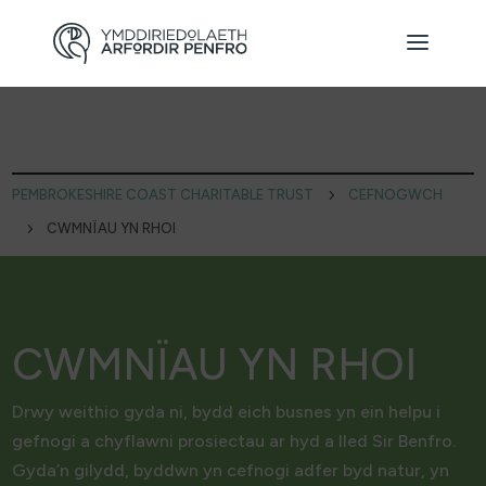
PEMBROKESHIRE COAST CHARITABLE TRUST
5
CEFNOGWCH
5
CWMNÏAU YN RHOI
CWMNÏAU YN RHOI
Drwy weithio gyda ni, bydd eich busnes yn ein helpu i
gefnogi a chyflawni prosiectau ar hyd a lled Sir Benfro.
Gyda’n gilydd, byddwn yn cefnogi adfer byd natur, yn