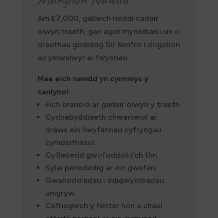
Am £7,000, gallwch noddi cadair
olwyn traeth, gan agor mynediad i un o
draethau godidog Sir Benfro i drigolion
ac ymwelwyr ei fwynhau.
Mae eich nawdd yn cynnwys y
canlynol:
Eich brandio ar gadair olwyn y traeth
Cydnabyddiaeth chwarterol ar
draws ein llwyfannau cyfryngau
cymdeithasol.
Cyfleoedd gwirfoddoli i’ch tîm.
Sylw penodedig ar ein gwefan.
Gwahoddiadau i ddigwyddiadau
unigryw.
Cefnogwch y fenter hon a chael