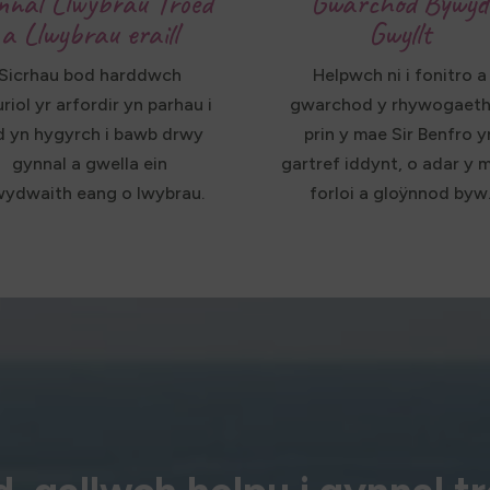
nnal Llwybrau Troed
Gwarchod Bywyd
a Llwybrau eraill
Gwyllt
Sicrhau bod harddwch
Helpwch ni i fonitro a
riol yr arfordir yn parhau i
gwarchod y rhywogaet
d yn hygyrch i bawb drwy
prin y mae Sir Benfro y
gynnal a gwella ein
gartref iddynt, o adar y m
wydwaith eang o lwybrau.
forloi a gloÿnnod byw