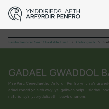
Pembrokeshire Coast Charitable Trust
Cefnogwch
Gad
5
5
GADAEL GWADDOL 
Mae Parc Cenedlaethol Arfordir Penfro yn un o’r tirwed
adael rhodd yn eich ewyllys, gallwch helpu i sicrhau bod
naturiol sy’n ysbrydoliaeth i bawb ohonom.