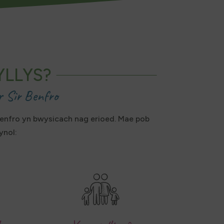
YLLYS?
 Sir Benfro
Benfro yn bwysicach nag erioed. Mae pob
ynol: