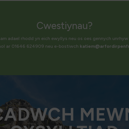
Cwestiynau?
 am adael rhodd yn eich ewyllys neu os oes gennych unrhyw 
hol ar 01646 624909 neu e-bostiwch
katiem@arfordirpenfr
CADWCH MEW