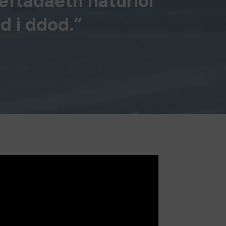
eftadaeth naturiol
d i ddod.”