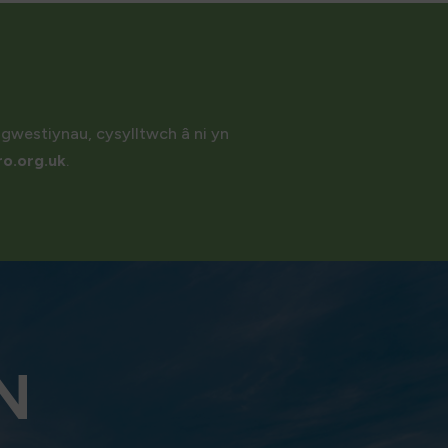
gwestiynau, cysylltwch â ni yn
o.org.uk
.
N