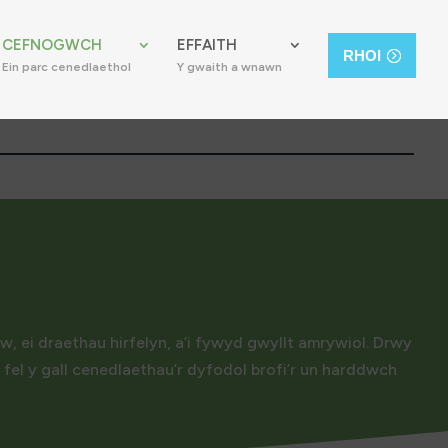
CEFNOGWCH
EFFAITH
RHOI
Ein parc cenedlaethol
Y gwaith a wnawn
, ei draethau hirfelyn, a’i fywyd gwyllt amrywiol. Drwy
 fel y gall cenedlaethau’r dyfodol brofi’r un harddwch