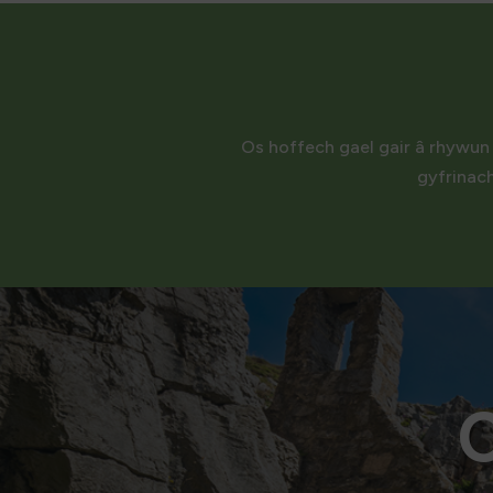
Os hoffech gael gair â rhywun
gyfrinac