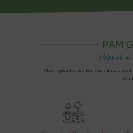
PAM G
Helpwch ni
Mae’r gwaith a wnawn i warchod a meith
rhod