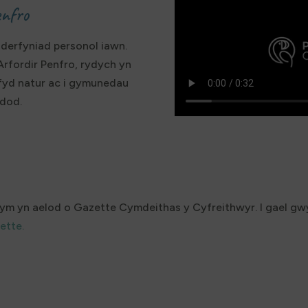
enfro
derfyniad personol iawn.
rfordir Penfro, rydych yn
fyd natur ac i gymunedau
ddod.
ym yn aelod o Gazette Cymdeithas y Cyfreithwyr. I gael 
ette.