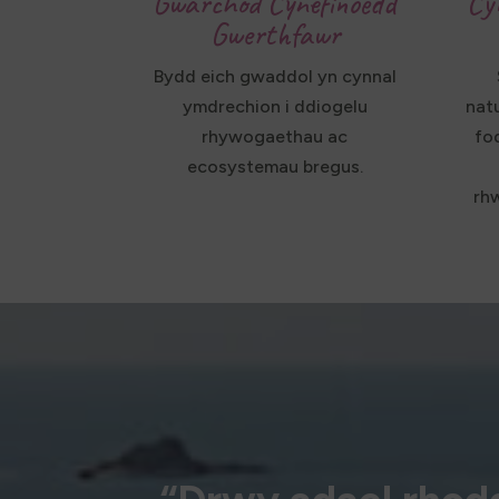
Gwarchod Cynefinoedd
Cy
Gwerthfawr
Bydd eich gwaddol yn cynnal
ymdrechion i ddiogelu
natu
rhywogaethau ac
fo
ecosystemau bregus.
rh