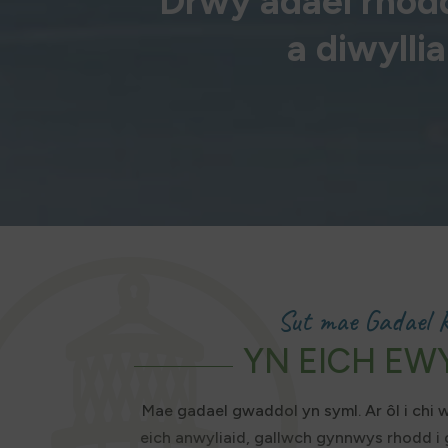
“Drwy adael rhodd
a diwylli
Sut mae Gadael 
YN EICH EW
Mae gadael gwaddol yn syml. Ar ôl i chi 
eich anwyliaid, gallwch gynnwys rhodd i