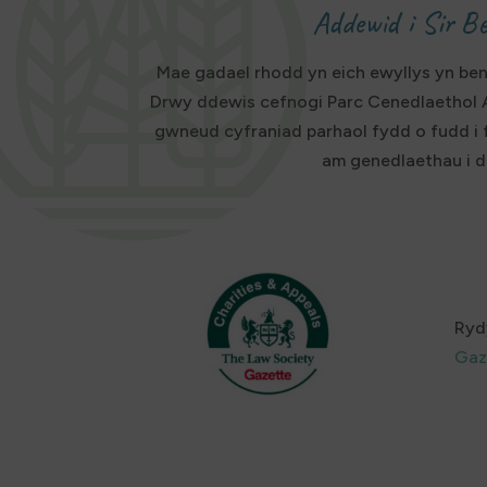
Addewid i Sir B
Mae gadael rhodd yn eich ewyllys yn ben
Drwy ddewis cefnogi Parc Cenedlaethol A
gwneud cyfraniad parhaol fydd o fudd i 
am genedlaethau i 
Ryd
Gaz