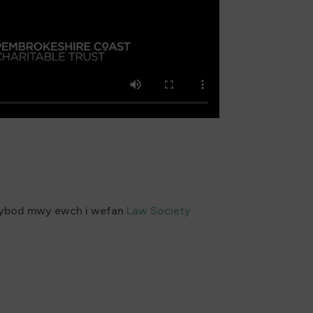
gwybod mwy ewch i wefan
Law Society