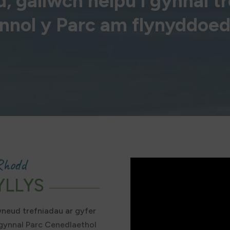
, gallwch helpu i gynnal tr
annol y Parc am flynyddoed
Rhodd
YLLYS
wneud trefniadau ar gyfer
 gynnal Parc Cenedlaethol