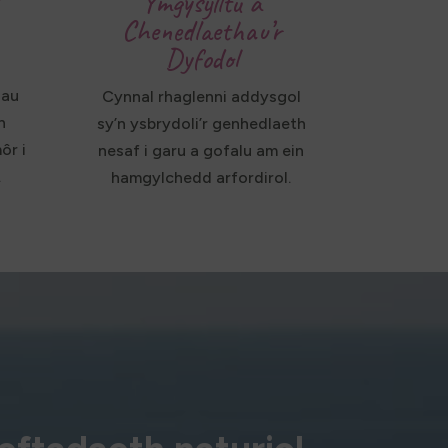
Ymgysylltu â
Chenedlaethau’r
Dyfodol
hau
Cynnal rhaglenni addysgol
n
sy’n ysbrydoli’r genhedlaeth
ôr i
nesaf i garu a gofalu am ein
.
hamgylchedd arfordirol.