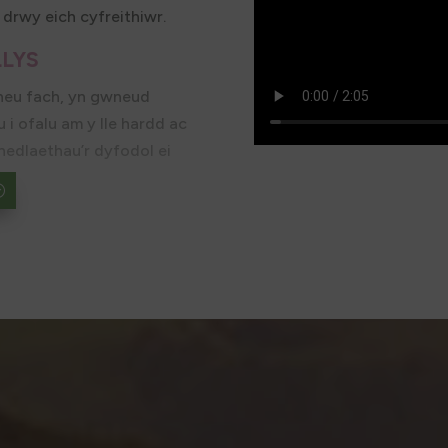
drwy eich cyfreithiwr.
LYS
neu fach, yn gwneud
 i ofalu am y lle hardd ac
nedlaethau’r dyfodol ei
rogi.
 i Ymddiriedolaeth Parc
dd ei angen arnoch yw ein
stredig, a nodir isod.
l Arfordir Penfro