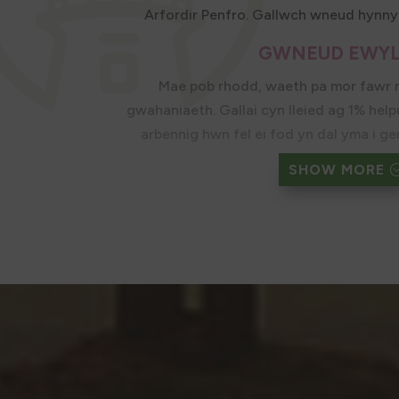
Arfordir Penfro. Gallwch wneud hynny 
GWNEUD EWYL
Mae pob rhodd, waeth pa mor fawr 
gwahaniaeth. Gallai cyn lleied ag 1% helpu
arbennig hwn fel ei fod yn dal yma i ge
fwynhau a’i werthfaw
SHOW MORE
Os hoffech adael rhodd yn eich ewyllys
Cenedlaethol Arfordir Penfro, y cyfan sy
cyfeiriad elusen a’r rhif elusen gofre
Cyfeiriad:
Ymddiriedolaeth Parc Cenedlaetho
Parc Llanion
Doc Penfro
Sir Benfro