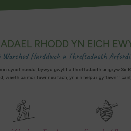
ADAEL RHODD YN EICH EW
 i Warchod Harddwch a Threftadaeth Arfordir
rin cynefinoedd, bywyd gwyllt a threftadaeth unigryw Sir 
d, waeth pa mor fawr neu fach, yn ein helpu i gyflawni’r canl