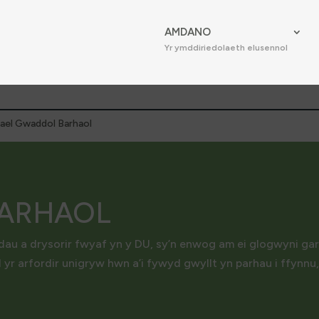
AMDANO
Yr ymddiriedolaeth elusennol
ael Gwaddol Barhaol
BARHAOL
dau a drysorir fwyaf yn y DU, sy’n enwog am ei glogwyni garw
 yr arfordir unigryw hwn a’i fywyd gwyllt yn parhau i ffynnu,