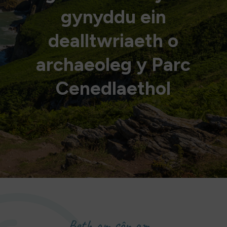
gynyddu ein
dealltwriaeth o
archaeoleg y Parc
Cenedlaethol
Beth am sôn am…