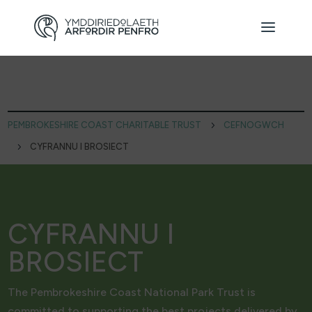
PEMBROKESHIRE COAST CHARITABLE TRUST
5
CEFNOGWCH
5
CYFRANNU I BROSIECT
CYFRANNU I
BROSIECT
The Pembrokeshire Coast National Park Trust is
committed to supporting the best projects delivered by