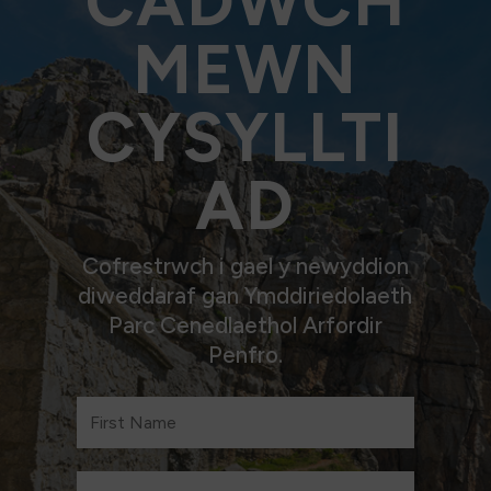
CADWCH
MEWN
Trwy roi, fedrwch helpu i gefnogi’r porth a
chostau cysylltiedig. Mi fydd hyn hefyd yn ein
helpu i ddatblygu’r porth yn bellach.
CYSYLLTI
AD
Cofrestrwch i gael y newyddion
diweddaraf gan Ymddiriedolaeth
Parc Cenedlaethol Arfordir
Penfro.