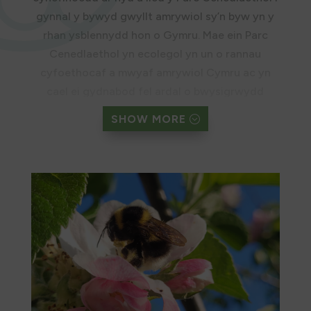
gynnal y bywyd gwyllt amrywiol sy’n byw yn y
rhan ysblennydd hon o Gymru. Mae ein Parc
Cenedlaethol yn ecolegol yn un o rannau
cyfoethocaf a mwyaf amrywiol Cymru ac yn
cael ei gydnabod fel ardal o bwysigrwydd
rhyngwladol am ystod eang o gynefinoedd o
SHOW MORE
ansawdd uchel ac am rywogaethau prin..
ond mae hyn i gyd dan fygythiad.
MAE ANGEN EICH CYMORTH
ARNOM
Beth am sôn am…Yr Adar a’r Gwenyn
Mae’r Gardwenynen Feinlais yn un o’r cacwn
sydd fwyaf dan fygythiad yn y DU. Yn Sir
Benfro mae gennym un o’r poblogaethau olaf
sydd wedi goroesi, yn bennaf oherwydd ein