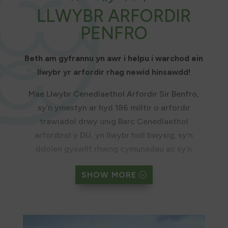
LLWYBR ARFORDIR
PENFRO
Beth am gyfrannu yn awr i helpu i warchod ein
llwybr yr arfordir rhag newid hinsawdd!
Mae Llwybr Cenedlaethol Arfordir Sir Benfro,
sy’n ymestyn ar hyd 186 milltir o arfordir
trawiadol drwy unig Barc Cenedlaethol
arfordirol y DU, yn llwybr holl bwysig, sy’n
ddolen gyswllt rhwng cymunedau ac sy’n
cynnal ein bywyd gwyllt a’n heconomi.
SHOW MORE
Mae’r ardal arbennig hon yn wynebu
bygythiadau difrifol yn sgîl newid yn yr
hinsawdd, gan gynnwys stormydd enbyd,
lefelau’r môr yn codi, ac erydiad yr arfordir. Mae