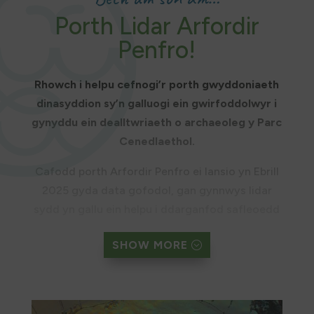
Porth Lidar Arfordir
Penfro!
Rhowch i helpu cefnogi’r porth gwyddoniaeth
dinasyddion sy’n galluogi ein gwirfoddolwyr i
gynyddu ein dealltwriaeth o archaeoleg y Parc
Cenedlaethol.
Cafodd porth Arfordir Penfro ei lansio yn Ebrill
2025 gyda data gofodol, gan gynnwys lidar
sydd yn gallu ein helpu i ddarganfod safleoedd
archaeolegol newydd a gwella ein dealltwriaeth
SHOW MORE
amdan safleoedd gwybyddus.
Mae gwirfoddolwyr yn gallu defnyddio’r porth
ag helpu darganfod gwybodaeth archaeolegol