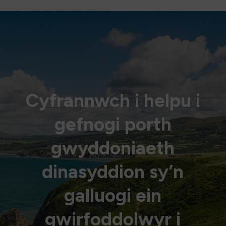
Cyfrannwch i helpu i
gefnogi porth
gwyddoniaeth
dinasyddion sy’n
galluogi ein
gwirfoddolwyr i