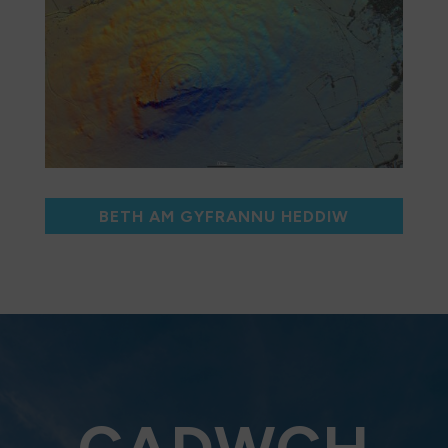
newydd. Mae hyn yn helpu cynyddu ein
dealltwriaeth o nodweddion archaeolegol yn y
dirwedd. Rydan wedyn yn gallu defnyddio’r
wybodaeth yma i well edrych ar ôl treftadaeth
archaeolegol, mae hefyd yn gallu siapio
cyfeiriad ymchwil.
I helpu gwirfoddolwyr defnyddio’r porth, rydan
wedi datblygu modiwlau dysgu a chynnal
BETH AM GYFRANNU HEDDIW
sesiynau hyfforddi ar-lein.
Mae mynediad i’r porth am ddim, ond mae’n
costio arian i redeg y system ag hefyd mewn
amser staff i gefnogi’r porth a gwirfoddolwyr.
Dewch o hyd i fwy @
https://pembrokeshirecoast.enthuse.com/Arfor
dirPenfroLidarPortal