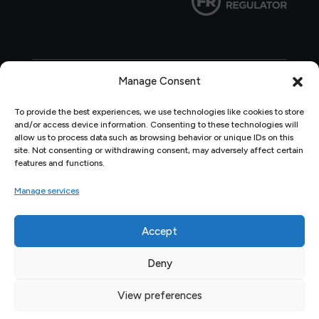
Manage Consent
Dylunio gan
Percolated Design
© 2026 Ymddiriedolaeth
Arfordir Penfro (Registered Charity Number/Rhif Elusen
To provide the best experiences, we use technologies like cookies to store
and/or access device information. Consenting to these technologies will
Gofrestredig 1179281)
allow us to process data such as browsing behavior or unique IDs on this
site. Not consenting or withdrawing consent, may adversely affect certain
features and functions.
Manage services
Accept
Deny
View preferences