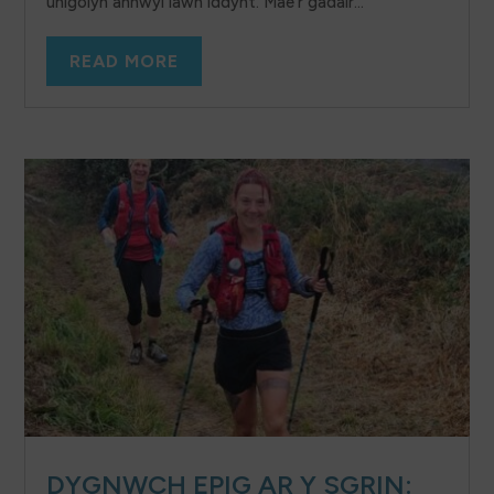
unigolyn annwyl iawn iddynt. Mae’r gadair...
READ MORE
DYGNWCH EPIG AR Y SGRIN: