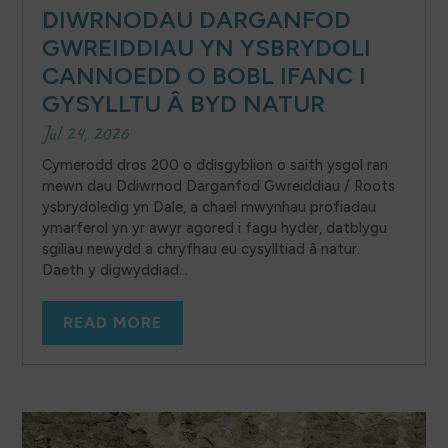
DIWRNODAU DARGANFOD
GWREIDDIAU YN YSBRYDOLI
CANNOEDD O BOBL IFANC I
GYSYLLTU Â BYD NATUR
Jul 24, 2026
Cymerodd dros 200 o ddisgyblion o saith ysgol ran
mewn dau Ddiwrnod Darganfod Gwreiddiau / Roots
ysbrydoledig yn Dale, a chael mwynhau profiadau
ymarferol yn yr awyr agored i fagu hyder, datblygu
sgiliau newydd a chryfhau eu cysylltiad â natur.
Daeth y digwyddiad...
READ MORE