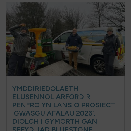
YMDDIRIEDOLAETH
ELUSENNOL ARFORDIR
PENFRO YN LANSIO PROSIECT
‘GWASGU AFALAU 2026’,
DIOLCH I GYMORTH GAN
SEFYDLIAD BLUESTONE