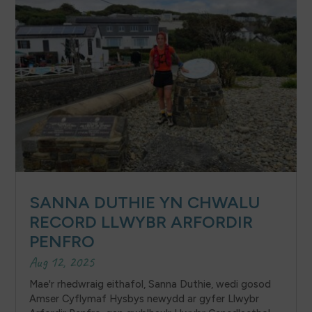
SANNA DUTHIE YN CHWALU
RECORD LLWYBR ARFORDIR
PENFRO
Aug 12, 2025
Mae'r rhedwraig eithafol, Sanna Duthie, wedi gosod
Amser Cyflymaf Hysbys newydd ar gyfer Llwybr