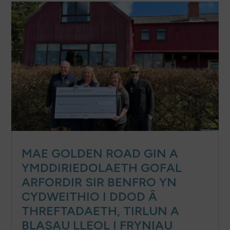
MAE GOLDEN ROAD GIN A
YMDDIRIEDOLAETH GOFAL
ARFORDIR SIR BENFRO YN
CYDWEITHIO I DDOD Â
THREFTADAETH, TIRLUN A
BLASAU LLEOL I FRYNIAU