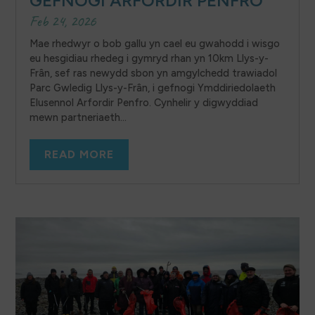
GEFNOGI ARFORDIR PENFRO
Feb 24, 2026
Mae rhedwyr o bob gallu yn cael eu gwahodd i wisgo
eu hesgidiau rhedeg i gymryd rhan yn 10km Llys-y-
Frân, sef ras newydd sbon yn amgylchedd trawiadol
Parc Gwledig Llys-y-Frân, i gefnogi Ymddiriedolaeth
Elusennol Arfordir Penfro. Cynhelir y digwyddiad
mewn partneriaeth...
READ MORE