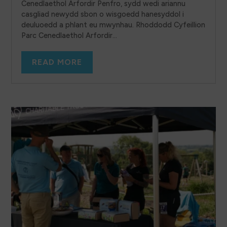
Cenedlaethol Arfordir Penfro, sydd wedi ariannu
casgliad newydd sbon o wisgoedd hanesyddol i
deuluoedd a phlant eu mwynhau. Rhoddodd Cyfeillion
Parc Cenedlaethol Arfordir...
READ MORE