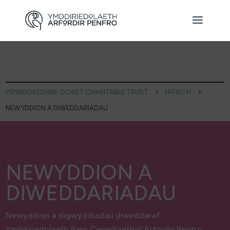
PEMBROKESHIRE COAST CHARITABLE TRUST
5
EFFAITH
5
NEWYDDION A DIWEDDARIADAU
NEWYDDION A
DIWEDDARIADAU
Newyddion a digwyddiadau diweddaraf
Ymddiriedolaeth Parc Cenedlaethol Arfordir Penfro.