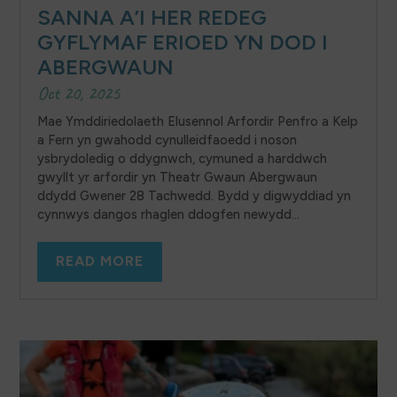
SANNA A’I HER REDEG
GYFLYMAF ERIOED YN DOD I
ABERGWAUN
Oct 20, 2025
Mae Ymddiriedolaeth Elusennol Arfordir Penfro a Kelp
a Fern yn gwahodd cynulleidfaoedd i noson
ysbrydoledig o ddygnwch, cymuned a harddwch
gwyllt yr arfordir yn Theatr Gwaun Abergwaun
ddydd Gwener 28 Tachwedd. Bydd y digwyddiad yn
cynnwys dangos rhaglen ddogfen newydd...
READ MORE