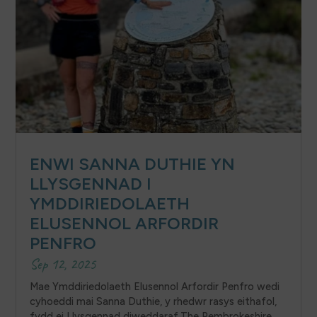
ENWI SANNA DUTHIE YN
LLYSGENNAD I
YMDDIRIEDOLAETH
ELUSENNOL ARFORDIR
PENFRO
Sep 12, 2025
Mae Ymddiriedolaeth Elusennol Arfordir Penfro wedi
cyhoeddi mai Sanna Duthie, y rhedwr rasys eithafol,
fydd ei Llysgennad diweddaraf.The Pembrokeshire