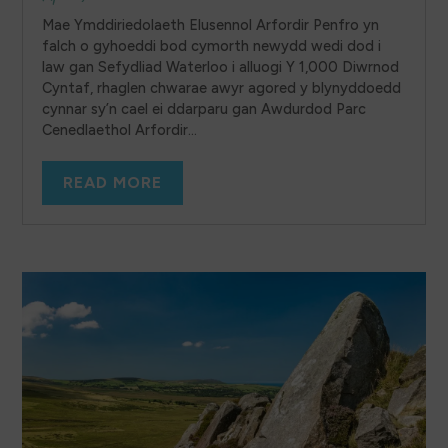
Mae Ymddiriedolaeth Elusennol Arfordir Penfro yn
falch o gyhoeddi bod cymorth newydd wedi dod i
law gan Sefydliad Waterloo i alluogi Y 1,000 Diwrnod
Cyntaf, rhaglen chwarae awyr agored y blynyddoedd
cynnar sy’n cael ei ddarparu gan Awdurdod Parc
Cenedlaethol Arfordir...
READ MORE