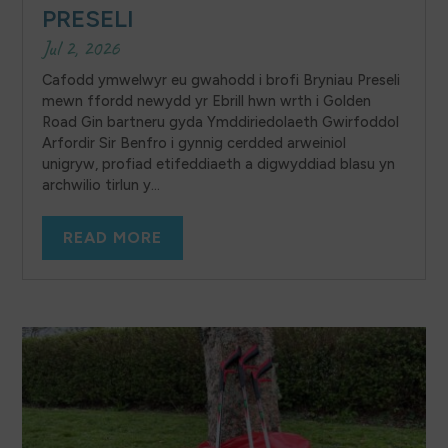
PRESELI
Jul 2, 2026
Cafodd ymwelwyr eu gwahodd i brofi Bryniau Preseli
mewn ffordd newydd yr Ebrill hwn wrth i Golden
Road Gin bartneru gyda Ymddiriedolaeth Gwirfoddol
Arfordir Sir Benfro i gynnig cerdded arweiniol
unigryw, profiad etifeddiaeth a digwyddiad blasu yn
archwilio tirlun y...
READ MORE