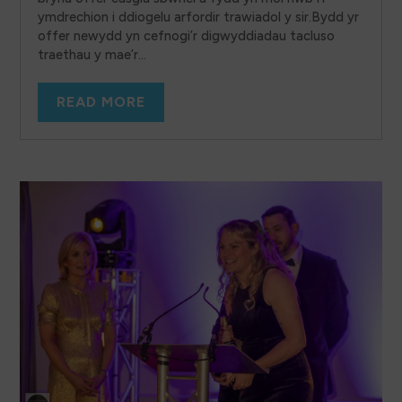
ymdrechion i ddiogelu arfordir trawiadol y sir.Bydd yr
offer newydd yn cefnogi’r digwyddiadau tacluso
traethau y mae’r...
READ MORE