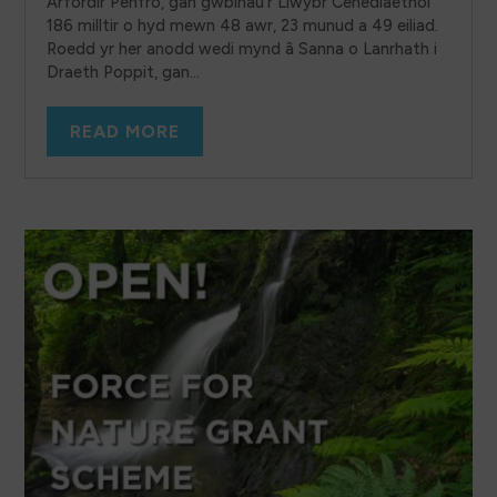
Arfordir Penfro, gan gwblhau'r Llwybr Cenedlaethol
186 milltir o hyd mewn 48 awr, 23 munud a 49 eiliad.
Roedd yr her anodd wedi mynd â Sanna o Lanrhath i
Draeth Poppit, gan...
READ MORE