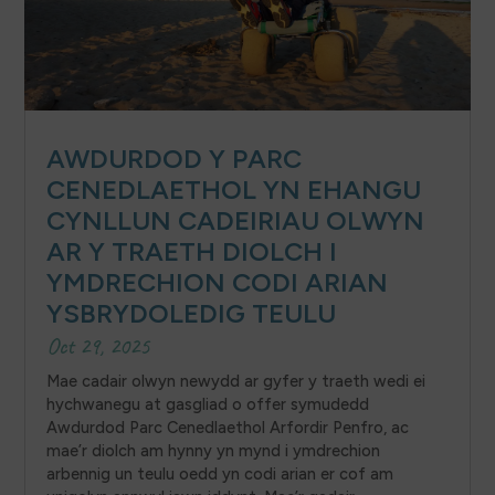
AWDURDOD Y PARC
CENEDLAETHOL YN EHANGU
CYNLLUN CADEIRIAU OLWYN
AR Y TRAETH DIOLCH I
YMDRECHION CODI ARIAN
YSBRYDOLEDIG TEULU
Oct 29, 2025
Mae cadair olwyn newydd ar gyfer y traeth wedi ei
hychwanegu at gasgliad o offer symudedd
Awdurdod Parc Cenedlaethol Arfordir Penfro, ac
mae’r diolch am hynny yn mynd i ymdrechion
arbennig un teulu oedd yn codi arian er cof am