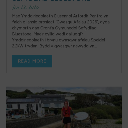
Jan 22, 2026
Mae Ymddiriedolaeth Elusennol Arfordir Penfro yn
falch o lansio prosiect ‘Gwasgu Afalau 2026’, gyda
chymorth gan Gronfa Gymunedol Sefydliad
Bluestone. Mae’r cyllid wedi galluogi’r
Ymddiriedolaeth i brynu gwasgwr afalau Speidel
2.2kW trydan. Bydd y gwasgwr newydd yn...
READ MORE