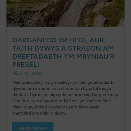
DARGANFOD YR HEOL AUR:
TAITH DYWYS A STRAEON AM
DREFTADAETH YM MRYNIAU’R
PRESELI
Mar 10, 2026
Mae preswylwyr ac ymwelwyr yn cael gwahoddiad i
glywed am straeon un o dirweddau hynafol mwyaf
diddorol Cymru yn nigwyddiad arbennig Darganfod yr
Heol Aur, sy’n digwydd ar 18 Ebrill yn Nhafarn Sinc.
Mae'r digwyddiad yn dechrau am 10yb gyda
cherdded arweiniol o ddwy...
READ MORE