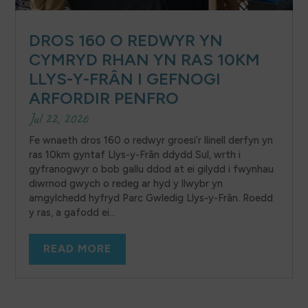
DROS 160 O REDWYR YN
CYMRYD RHAN YN RAS 10KM
LLYS-Y-FRÂN I GEFNOGI
ARFORDIR PENFRO
Jul 22, 2026
Fe wnaeth dros 160 o redwyr groesi’r llinell derfyn yn
ras 10km gyntaf Llys-y-Frân ddydd Sul, wrth i
gyfranogwyr o bob gallu ddod at ei gilydd i fwynhau
diwrnod gwych o redeg ar hyd y llwybr yn
amgylchedd hyfryd Parc Gwledig Llys-y-Frân. Roedd
y ras, a gafodd ei...
READ MORE