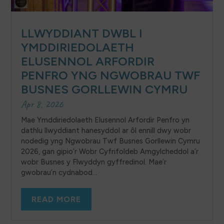
LLWYDDIANT DWBL I
YMDDIRIEDOLAETH
ELUSENNOL ARFORDIR
PENFRO YNG NGWOBRAU TWF
BUSNES GORLLEWIN CYMRU
Apr 8, 2026
Mae Ymddiriedolaeth Elusennol Arfordir Penfro yn
dathlu llwyddiant hanesyddol ar ôl ennill dwy wobr
nodedig yng Ngwobrau Twf Busnes Gorllewin Cymru
2026, gan gipio’r Wobr Cyfrifoldeb Amgylcheddol a’r
wobr Busnes y Flwyddyn gyffredinol. Mae’r
gwobrau’n cydnabod...
READ MORE