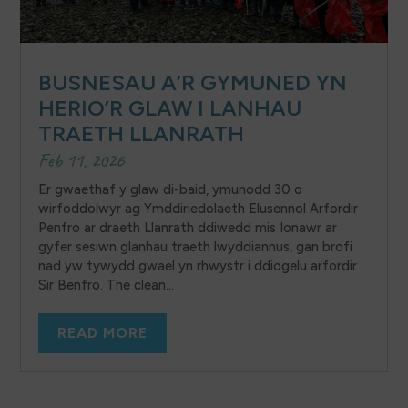
BUSNESAU A’R GYMUNED YN
HERIO’R GLAW I LANHAU
TRAETH LLANRATH
Feb 11, 2026
Er gwaethaf y glaw di-baid, ymunodd 30 o
wirfoddolwyr ag Ymddiriedolaeth Elusennol Arfordir
Penfro ar draeth Llanrath ddiwedd mis Ionawr ar
gyfer sesiwn glanhau traeth lwyddiannus, gan brofi
nad yw tywydd gwael yn rhwystr i ddiogelu arfordir
Sir Benfro. The clean...
READ MORE