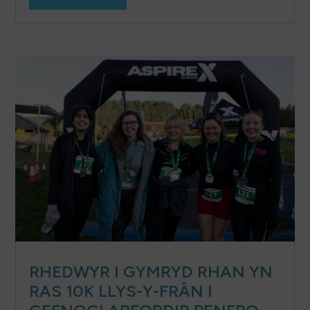
RHEDWYR I GYMRYD RHAN YN
RAS 10K LLYS-Y-FRÂN I