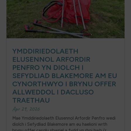
YMDDIRIEDOLAETH
ELUSENNOL ARFORDIR
PENFRO YN DIOLCH I
SEFYDLIAD BLAKEMORE AM EU
CYNORTHWYO I BRYNU OFFER
ALLWEDDOL I DACLUSO
TRAETHAU
Apr 29, 2026
Mae Ymddiriedolaeth Elusennol Arfordir Penfro wedi
diolch i Sefydliad Blakemore am eu haelioni wrth
brynu offer casglu sbwriel a fydd yn rhoi hwb i’r