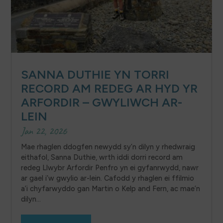
SANNA DUTHIE YN TORRI
RECORD AM REDEG AR HYD YR
ARFORDIR – GWYLIWCH AR-
LEIN
Jan 22, 2026
Mae rhaglen ddogfen newydd sy’n dilyn y rhedwraig
eithafol, Sanna Duthie, wrth iddi dorri record am
redeg Llwybr Arfordir Penfro yn ei gyfanrwydd, nawr
ar gael i’w gwylio ar-lein. Cafodd y rhaglen ei ffilmio
a’i chyfarwyddo gan Martin o Kelp and Fern, ac mae’n
dilyn...