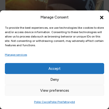
Manage Consent
To provide the best experiences, we use technologies like cookies to store
and/or access device information. Consenting to these technologies will
allow us to process data such as browsing behavior or unique IDs on this
site. Not consenting or withdrawing consent, may adversely affect certain
features and functions.
Manage services
Accept
Y RHEDWR PROFIADOL SANNA
DUTHIE YN YMGYMRYD Â HER
Deny
CODI ARIAN I GEISIO TORRI’R
View preferences
RECORD AM GWBLHAU
LLWYBR ARFORDIR PENFRO
Polisi Cwcis
Polisi Preifatrwydd
Apr 10, 2025