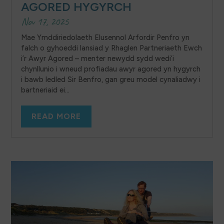
AGORED HYGYRCH
Nov 17, 2025
Mae Ymddiriedolaeth Elusennol Arfordir Penfro yn
falch o gyhoeddi lansiad y Rhaglen Partneriaeth Ewch
i’r Awyr Agored – menter newydd sydd wedi’i
chynllunio i wneud profiadau awyr agored yn hygyrch
i bawb ledled Sir Benfro, gan greu model cynaliadwy i
bartneriaid ei...
READ MORE