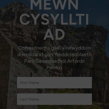
MEWN
CYSYLLTI
AD
Cofrestrwch i gael y newyddion
diweddaraf gan Ymddiriedolaeth
Parc Cenedlaethol Arfordir
Penfro.