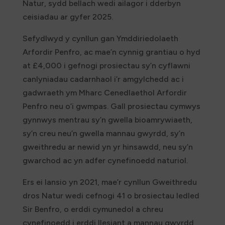
Natur, sydd bellach wedi ailagor i dderbyn
ceisiadau ar gyfer 2025.
Sefydlwyd y cynllun gan Ymddiriedolaeth
Arfordir Penfro, ac mae’n cynnig grantiau o hyd
at £4,000 i gefnogi prosiectau sy’n cyflawni
canlyniadau cadarnhaol i’r amgylchedd ac i
gadwraeth ym Mharc Cenedlaethol Arfordir
Penfro neu o’i gwmpas. Gall prosiectau cymwys
gynnwys mentrau sy’n gwella bioamrywiaeth,
sy’n creu neu’n gwella mannau gwyrdd, sy’n
gweithredu ar newid yn yr hinsawdd, neu sy’n
gwarchod ac yn adfer cynefinoedd naturiol.
Ers ei lansio yn 2021, mae’r cynllun Gweithredu
dros Natur wedi cefnogi 41 o brosiectau ledled
Sir Benfro, o erddi cymunedol a chreu
cynefinoedd i erddi llesiant a mannau gwyrdd