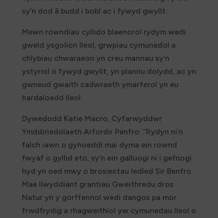
sy’n dod â budd i bobl ac i fywyd gwyllt.
Mewn rowndiau cyllido blaenorol rydym wedi
gweld ysgolion lleol, grwpiau cymunedol a
chlybiau chwaraeon yn creu mannau sy’n
ystyriol o fywyd gwyllt, yn plannu dolydd, ac yn
gwneud gwaith cadwraeth ymarferol yn eu
hardaloedd lleol.
Dywedodd Katie Macro, Cyfarwyddwr
Ymddiriedolaeth Arfordir Penfro: “Rydyn ni’n
falch iawn o gyhoeddi mai dyma ein rownd
fwyaf o gyllid eto, sy’n ein galluogi ni i gefnogi
hyd yn oed mwy o brosiectau ledled Sir Benfro.
Mae llwyddiant grantiau Gweithredu dros
Natur yn y gorffennol wedi dangos pa mor
frwdfrydig a rhagweithiol yw cymunedau lleol o