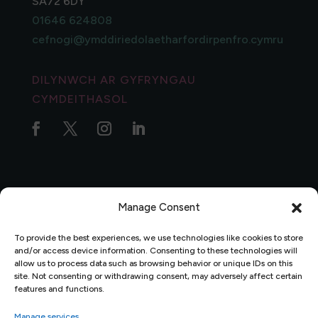
SA72 6DY
01646 624808
cefnogi@ymddiriedolaetharfordirpenfro.cymru
DILYNWCH AR GYFRYNGAU
CYMDEITHASOL
Manage Consent
Polisi Preifatrwydd
|
Polisi Cwynion
|
Data Protection
To provide the best experiences, we use technologies like cookies to store
Policy
and/or access device information. Consenting to these technologies will
allow us to process data such as browsing behavior or unique IDs on this
site. Not consenting or withdrawing consent, may adversely affect certain
features and functions.
Manage services