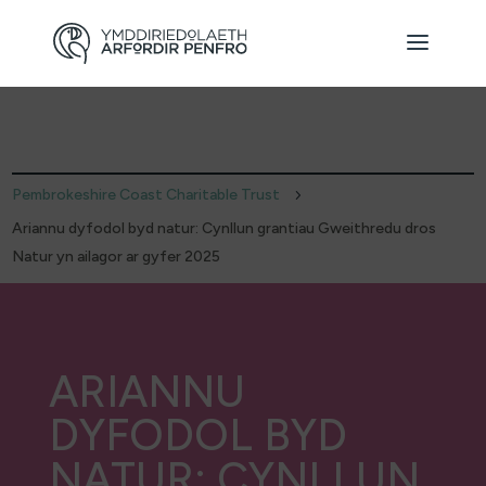
Pembrokeshire Coast Charitable Trust
5
Ariannu dyfodol byd natur: Cynllun grantiau Gweithredu dros
Natur yn ailagor ar gyfer 2025
ARIANNU
DYFODOL BYD
NATUR: CYNLLUN