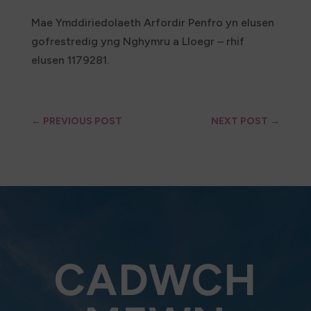
Mae Ymddiriedolaeth Arfordir Penfro yn elusen
gofrestredig yng Nghymru a Lloegr – rhif
elusen 1179281.
←
PREVIOUS POST
NEXT POST
→
CADWCH