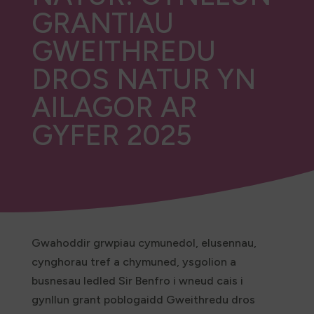
GRANTIAU
GWEITHREDU
DROS NATUR YN
AILAGOR AR
GYFER 2025
Gwahoddir grwpiau cymunedol, elusennau,
cynghorau tref a chymuned, ysgolion a
busnesau ledled Sir Benfro i wneud cais i
gynllun grant poblogaidd Gweithredu dros