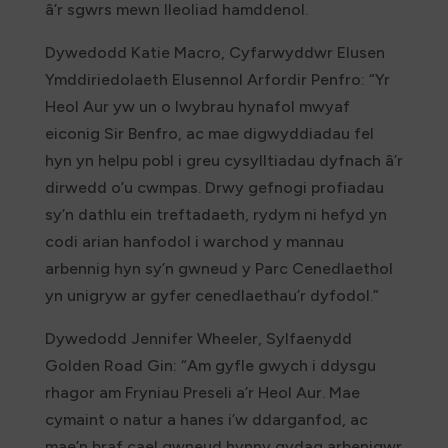
â’r sgwrs mewn lleoliad hamddenol.
Dywedodd Katie Macro, Cyfarwyddwr Elusen
Ymddiriedolaeth Elusennol Arfordir Penfro: “Yr
Heol Aur yw un o lwybrau hynafol mwyaf
eiconig Sir Benfro, ac mae digwyddiadau fel
hyn yn helpu pobl i greu cysylltiadau dyfnach â’r
dirwedd o’u cwmpas. Drwy gefnogi profiadau
sy’n dathlu ein treftadaeth, rydym ni hefyd yn
codi arian hanfodol i warchod y mannau
arbennig hyn sy’n gwneud y Parc Cenedlaethol
yn unigryw ar gyfer cenedlaethau’r dyfodol.”
Dywedodd Jennifer Wheeler, Sylfaenydd
Golden Road Gin: “Am gyfle gwych i ddysgu
rhagor am Fryniau Preseli a’r Heol Aur. Mae
cymaint o natur a hanes i’w ddarganfod, ac
mae’n braf cael gwneud hynny gydag arbenigwr