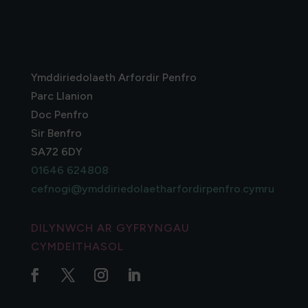
Ymddiriedolaeth Arfordir Penfro
Parc Llanion
Doc Penfro
Sir Benfro
SA72 6DY
01646 624808
cefnogi@ymddiriedolaetharfordirpenfro.cymru
DILYNWCH AR GYFRYNGAU
CYMDEITHASOL