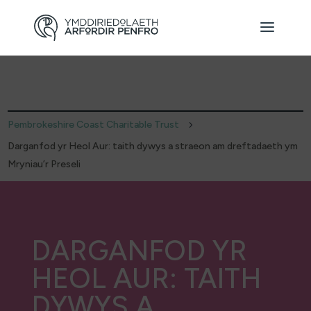
Pembrokeshire Coast Charitable Trust
5
Darganfod yr Heol Aur: taith dywys a straeon am dreftadaeth ym
Mryniau’r Preseli
DARGANFOD YR
HEOL AUR: TAITH
DYWYS A