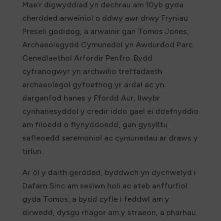
Mae’r digwyddiad yn dechrau am 10yb gyda
cherdded arweiniol o ddwy awr drwy Fryniau
Preseli godidog, a arwainir gan Tomos Jones,
Archaeolegydd Cymunedol yn Awdurdod Parc
Cenedlaethol Arfordir Penfro. Bydd
cyfranogwyr yn archwilio treftadaeth
archaeolegol gyfoethog yr ardal ac yn
darganfod hanes y Ffordd Aur, llwybr
cynhanesyddol y credir iddo gael ei ddefnyddio
am filoedd o flynyddoedd, gan gysylltu
safleoedd seremoniol ac cymunedau ar draws y
tirlun.
Ar ôl y daith gerdded, byddwch yn dychwelyd i
Dafarn Sinc am sesiwn holi ac ateb anffurfiol
gyda Tomos, a bydd cyfle i feddwl am y
dirwedd, dysgu rhagor am y straeon, a pharhau