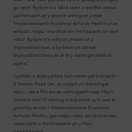
go iawn. Rydym ni’n falch iawn o weithio mewn
partneriaeth ar y gwaith anhygoel y mae
Ymddiriedolaeth Elusennol Arfordir Penfro yn ei
wneud i helpu i warchod ein treftadaeth a’n byd
natur. Rydym ni’n edrych ymlaen at y
digwyddiad hwn, a byddwn yn cynnal
digwyddiad blasu jin ar ôl y daith gerdded a’r
sgwrs.”
Cynhelir y digwyddiad hwn mewn partneriaeth
â Golden Road Gin, ac rydym yn ddiolchgar
iawn i Jen a Phil am eu cefnogaeth hael. Mae’r
cwmni’n rhoi 10 ceiniog o bob potel sy’n cael ei
gwerthu ar-lein i Ymddiriedolaeth Elusennol
Arfordir Penfro, gan helpu i dalu am brosiectau
cadwraeth a threftadaeth yn y Parc
Cenedlaethol.