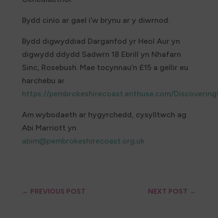
Bydd cinio ar gael i’w brynu ar y diwrnod.
Bydd digwyddiad Darganfod yr Heol Aur yn
digwydd ddydd Sadwrn 18 Ebrill yn Nhafarn
Sinc, Rosebush. Mae tocynnau’n £15 a gellir eu
harchebu ar
https://pembrokeshirecoast.enthuse.com/Discoverin
Am wybodaeth ar hygyrchedd, cysylltwch ag
Abi Marriott yn
abim@pembrokeshirecoast.org.uk
←
PREVIOUS POST
NEXT POST
→