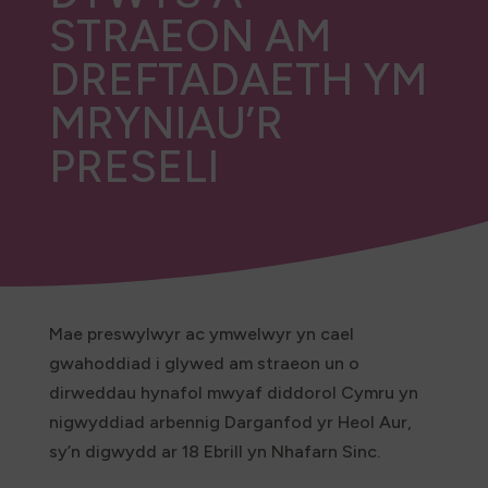
STRAEON AM
DREFTADAETH YM
MRYNIAU’R
PRESELI
Mae preswylwyr ac ymwelwyr yn cael
gwahoddiad i glywed am straeon un o
dirweddau hynafol mwyaf diddorol Cymru yn
nigwyddiad arbennig Darganfod yr Heol Aur,
sy’n digwydd ar 18 Ebrill yn Nhafarn Sinc.