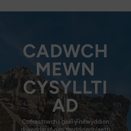
CADWCH
MEWN
CYSYLLTI
AD
Cofrestrwch i gael y newyddion
diweddaraf gan Ymddiriedolaeth