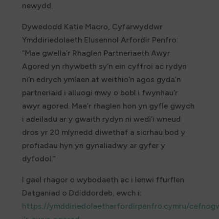
newydd.
Dywedodd Katie Macro, Cyfarwyddwr
Ymddiriedolaeth Elusennol Arfordir Penfro:
“Mae gwella’r Rhaglen Partneriaeth Awyr
Agored yn rhywbeth sy’n ein cyffroi ac rydyn
ni’n edrych ymlaen at weithio’n agos gyda’n
partneriaid i alluogi mwy o bobl i fwynhau’r
awyr agored. Mae’r rhaglen hon yn gyfle gwych
i adeiladu ar y gwaith rydyn ni wedi’i wneud
dros yr 20 mlynedd diwethaf a sicrhau bod y
profiadau hyn yn gynaliadwy ar gyfer y
dyfodol.”
I gael rhagor o wybodaeth ac i lenwi ffurflen
Datganiad o Ddiddordeb, ewch i:
https://ymddiriedolaetharfordirpenfro.cymru/cefno