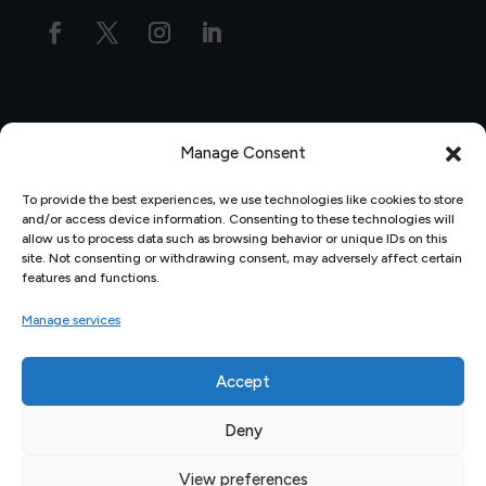
Manage Consent
Polisi Preifatrwydd
|
Polisi Cwynion
|
Data Protection
To provide the best experiences, we use technologies like cookies to store
Policy
and/or access device information. Consenting to these technologies will
allow us to process data such as browsing behavior or unique IDs on this
site. Not consenting or withdrawing consent, may adversely affect certain
features and functions.
Manage services
Accept
Dylunio gan
Percolated Design
© 2026 Ymddiriedolaeth
Deny
Arfordir Penfro (Registered Charity Number/Rhif Elusen
Gofrestredig 1179281)
View preferences