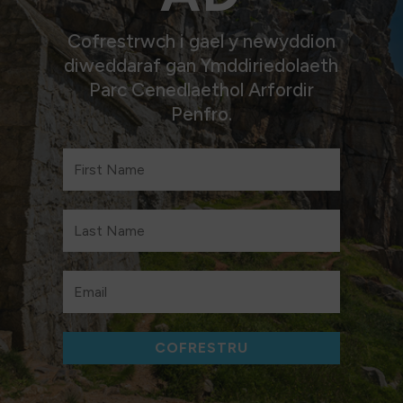
Cofrestrwch i gael y newyddion
diweddaraf gan Ymddiriedolaeth
Parc Cenedlaethol Arfordir
Penfro.
COFRESTRU