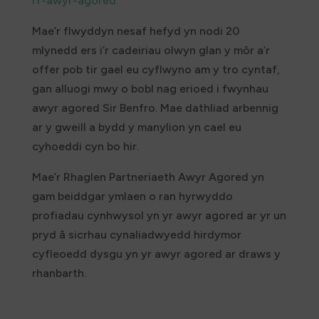
i’r-awyr-agored.
Mae’r flwyddyn nesaf hefyd yn nodi 20
mlynedd ers i’r cadeiriau olwyn glan y môr a’r
offer pob tir gael eu cyflwyno am y tro cyntaf,
gan alluogi mwy o bobl nag erioed i fwynhau
awyr agored Sir Benfro. Mae dathliad arbennig
ar y gweill a bydd y manylion yn cael eu
cyhoeddi cyn bo hir.
Mae’r Rhaglen Partneriaeth Awyr Agored yn
gam beiddgar ymlaen o ran hyrwyddo
profiadau cynhwysol yn yr awyr agored ar yr un
pryd â sicrhau cynaliadwyedd hirdymor
cyfleoedd dysgu yn yr awyr agored ar draws y
rhanbarth.