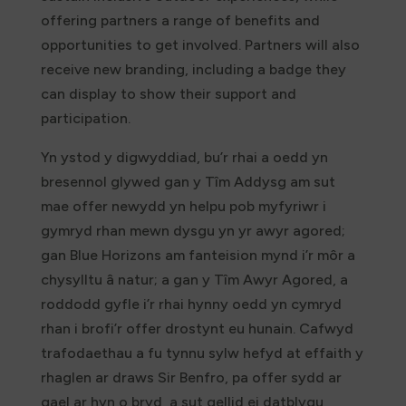
offering partners a range of benefits and
opportunities to get involved. Partners will also
receive new branding, including a badge they
can display to show their support and
participation.
Yn ystod y digwyddiad, bu’r rhai a oedd yn
bresennol glywed gan y Tîm Addysg am sut
mae offer newydd yn helpu pob myfyriwr i
gymryd rhan mewn dysgu yn yr awyr agored;
gan Blue Horizons am fanteision mynd i’r môr a
chysylltu â natur; a gan y Tîm Awyr Agored, a
roddodd gyfle i’r rhai hynny oedd yn cymryd
rhan i brofi’r offer drostynt eu hunain. Cafwyd
trafodaethau a fu tynnu sylw hefyd at effaith y
rhaglen ar draws Sir Benfro, pa offer sydd ar
gael ar hyn o bryd, a sut gellid ei datblygu