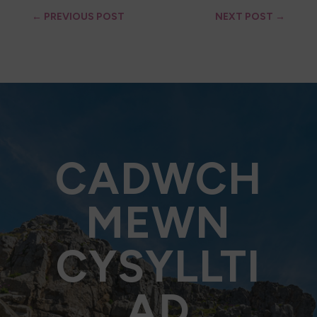
←
PREVIOUS POST
NEXT POST
→
CADWCH
MEWN
CYSYLLTI
AD