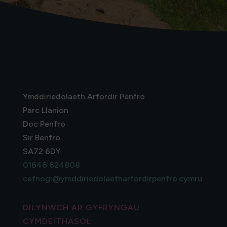
Ymddiriedolaeth Arfordir Penfro
Parc Llanion
Doc Penfro
Sir Benfro
SA72 6DY
01646 624808
cefnogi@ymddiriedolaetharfordirpenfro.cymru
DILYNWCH AR GYFRYNGAU
CYMDEITHASOL