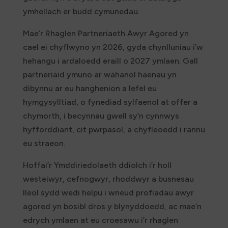
ymhellach er budd cymunedau.
Mae’r Rhaglen Partneriaeth Awyr Agored yn
cael ei chyflwyno yn 2026, gyda chynlluniau i’w
hehangu i ardaloedd eraill o 2027 ymlaen. Gall
partneriaid ymuno ar wahanol haenau yn
dibynnu ar eu hanghenion a lefel eu
hymgysylltiad, o fynediad sylfaenol at offer a
chymorth, i becynnau gwell sy’n cynnwys
hyfforddiant, cit pwrpasol, a chyfleoedd i rannu
eu straeon.
Hoffai’r Ymddiriedolaeth ddiolch i’r holl
westeiwyr, cefnogwyr, rhoddwyr a busnesau
lleol sydd wedi helpu i wneud profiadau awyr
agored yn bosibl dros y blynyddoedd, ac mae’n
edrych ymlaen at eu croesawu i’r rhaglen