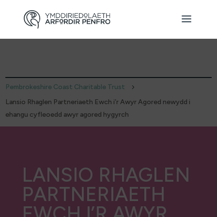
Pembrokeshire Coast Charitable Trust
5
Lansio Rhaglen Partneriaeth Ewch i’r Awyr Agored newydd i
ehangu cyfleoedd awyr agored hygyrch
LANSIO RHAGLEN
PARTNERIAETH
EWCH I’R AWYR