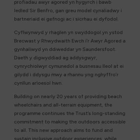
profiadau awyr agored yn hygyrch i bawb
ledled Sir Benfro, gan greu model cynaliadwy i
bartneriaid ei gefnogi ac i sicrhau ei dyfodol.
Cyflwynwyd y rhaglen yn swyddogol yn ystod
Brecwast y Rhwydwaith Ewch i’r Awyr Agored a
gynhaliwyd yn ddiweddar yn Saundersfoot.
Daeth y digwyddiad ag addysgwyr,
cynrychiolwyr cymunedol a busnesau lleol at ei
gilydd i ddysgu mwy a rhannu yng nghyffro’r
cynllun arloesol hwn.
Building on nearly 20 years of providing beach
wheelchairs and all-terrain equipment, the
programme continues the Trust’s long-standing
commitment to making the outdoors accessible
to all. This new approach aims to fund and
sustain inclusive outdoor experiences, while