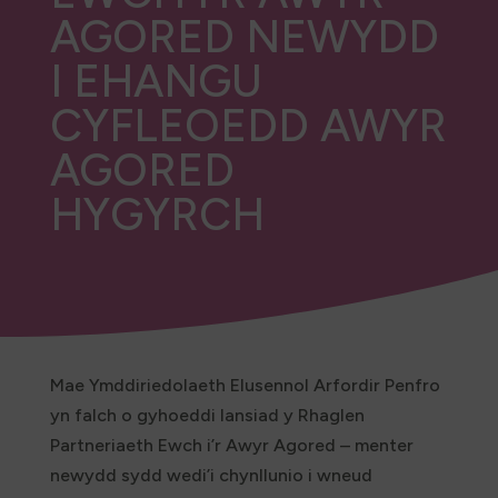
AGORED NEWYDD
I EHANGU
CYFLEOEDD AWYR
AGORED
HYGYRCH
Mae Ymddiriedolaeth Elusennol Arfordir Penfro
yn falch o gyhoeddi lansiad y Rhaglen
Partneriaeth Ewch i’r Awyr Agored – menter
newydd sydd wedi’i chynllunio i wneud